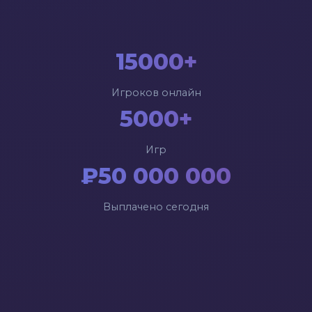
15000+
Игроков онлайн
5000+
Игр
₽
50 000 000
Выплачено сегодня