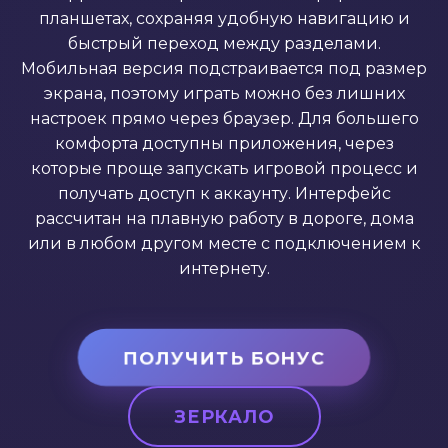
планшетах, сохраняя удобную навигацию и
быстрый переход между разделами.
Мобильная версия подстраивается под размер
экрана, поэтому играть можно без лишних
настроек прямо через браузер. Для большего
комфорта доступны приложения, через
которые проще запускать игровой процесс и
получать доступ к аккаунту. Интерфейс
рассчитан на плавную работу в дороге, дома
или в любом другом месте с подключением к
интернету.
ПОЛУЧИТЬ БОНУС
ЗЕРКАЛО